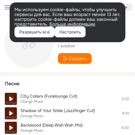
Войти
Мы используем cookie-файлы, чтобы улучшить
сервисы для вас. Если ваш возраст менее 13 лет,
настроить cookie-файлы должен ваш законный
представитель.
Больше информации
Исполнитель
Разрешить все
Настроить
Orange Music
1 альбом
Слушать
Песни
City Collars (Funklounge Cut)
5:32
Orange Music
Shadow of Your Smile (Jazzfinger Cut)
6:10
Orange Music
Backwood (Deep Wah Wah Mix)
5:30
Orange Music