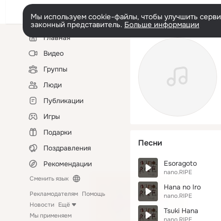
Мы используем cookie-файлы, чтобы улучшить сервис
законный представитель.
Больше информации
Левая
Главная
колонка
Видео
Группы
Люди
Публикации
Игры
Подарки
Песни
Поздравления
Esoragoto
Рекомендации
nano.RIPE
Сменить язык
Hana no Iro
Рекламодателям
Помощь
nano.RIPE
Новости
Ещё
Tsuki Hana
Мы применяем
nano.RIPE