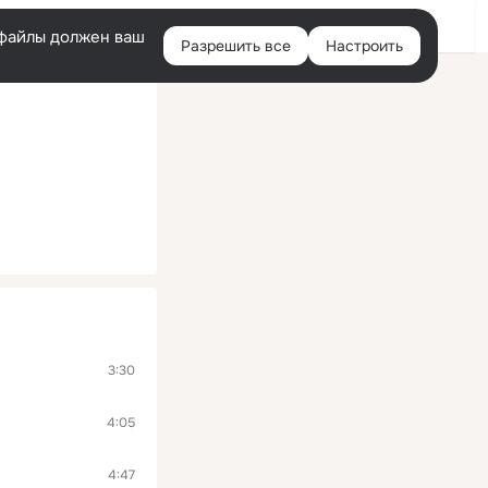
Помощь
Войти
й
e-файлы должен ваш
Разрешить все
Настроить
Правая
колонка
3:30
4:05
4:47