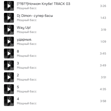
|??В??|Ночном Клубе! TRACK 03
3:26
Мощный басс
Dj Dimon- супер басы
1:43
Мощный басс
Way Up!
3:19
Мощный басс
ударные.
1:09
Мощный басс
8
3:45
Мощный басс
3
3:49
Мощный басс
2
3:51
Мощный басс
5
4:35
Мощный басс
4
3:58
Мощный басс