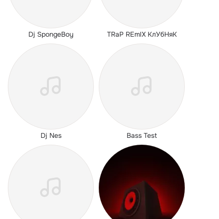
Dj SpongeBoy
TRaP REmIX КлУбНяК
Dj Nes
Bass Test