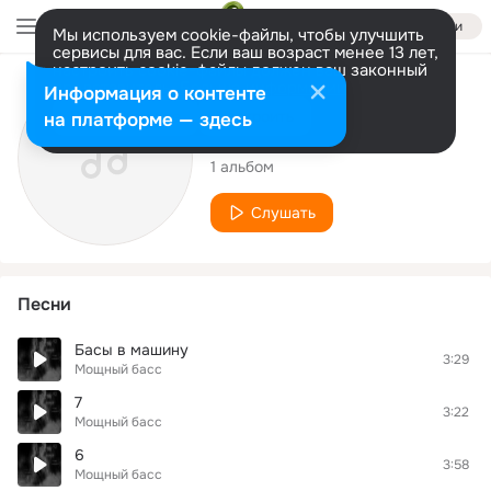
Войти
Мы используем cookie-файлы, чтобы улучшить
сервисы для вас. Если ваш возраст менее 13 лет,
настроить cookie-файлы должен ваш законный
представитель.
Больше информации
Исполнитель
Информация о контенте
Разрешить все
Настроить
на платформе — здесь
Мощный басс
1 альбом
Слушать
Песни
Басы в машину
3:29
Мощный басс
7
3:22
Мощный басс
6
3:58
Мощный басс