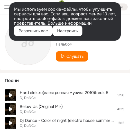
Войти
Мы используем cookie-файлы, чтобы улучшить
сервисы для вас. Если ваш возраст менее 13 лет,
настроить cookie-файлы должен ваш законный
представитель.
Больше информации
Исполнитель
Разрешить все
Настроить
Dj DaNCe
1 альбом
Слушать
Песни
Hard elektro(електронная музика 2010)treck 5
3:56
Dj DaNCe
Below Us (Original Mix)
4:25
Dj DaNCe
Dj Dance - Color of night (electro house summer 2011)
3:13
Dj DaNCe