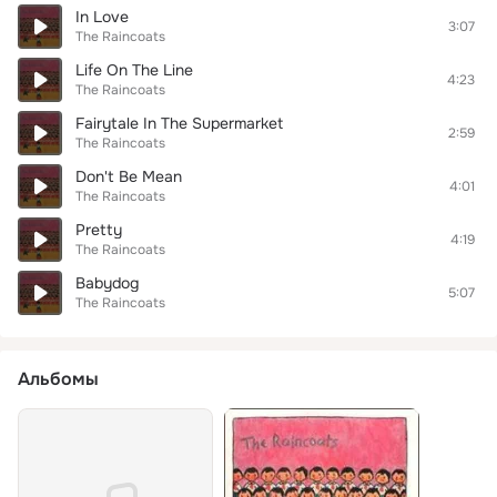
In Love
3:07
The Raincoats
Life On The Line
4:23
The Raincoats
Fairytale In The Supermarket
2:59
The Raincoats
Don't Be Mean
4:01
The Raincoats
Pretty
4:19
The Raincoats
Babydog
5:07
The Raincoats
Альбомы