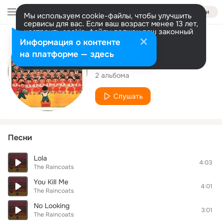
Войти
Мы используем cookie-файлы, чтобы улучшить
сервисы для вас. Если ваш возраст менее 13 лет,
настроить cookie-файлы должен ваш законный
представитель.
Больше информации
Исполнитель
Информация о контенте
Разрешить все
Настроить
на платформе — здесь
The Raincoats
2 альбома
Слушать
Песни
Lola
4:03
The Raincoats
You Kill Me
4:01
The Raincoats
No Looking
3:01
The Raincoats