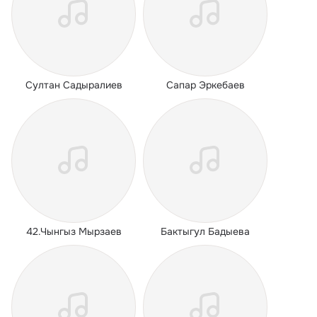
Султан Садыралиев
Сапар Эркебаев
42.Чынгыз Мырзаев
Бактыгул Бадыева