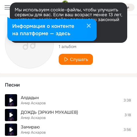
Войти
Мы используем cookie-файлы, чтобы улучшить
сервисы для вас. Если ваш возраст менее 13 лет,
настроить cookie-файлы должен ваш законный
представитель.
Больше информации
Исполнитель
Информация о контенте
Разрешить все
Настроить
на платформе — здесь
Амир Аскаров
1 альбом
Слушать
Песни
Алдадын
3:38
Амир Аскаров
ДОЖДЬ (ЭРКИН МУКАШЕВ)
3:18
Амир Аскаров
Замираю
3:56
Амир Аскаров