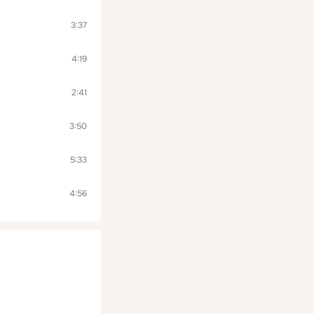
3:37
4:19
2:41
3:50
5:33
4:56