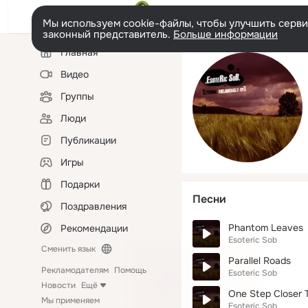
Мы используем cookie-файлы, чтобы улучшить сервис
законный представитель.
Больше информации
Левая
Главная
колонка
Видео
Группы
Люди
Публикации
Игры
Подарки
Песни
Поздравления
Phantom Leaves
Рекомендации
Esoteric Sob
Сменить язык
Parallel Roads
Рекламодателям
Помощь
Esoteric Sob
Новости
Ещё
One Step Closer 
Мы применяем
Esoteric Sob