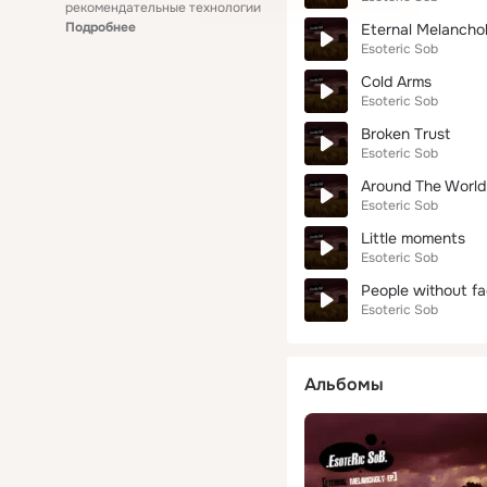
рекомендательные технологии
Подробнее
Eternal Melancho
Esoteric Sob
Cold Arms
Esoteric Sob
Broken Trust
Esoteric Sob
Around The World
Esoteric Sob
Little moments
Esoteric Sob
People without f
Esoteric Sob
Альбомы