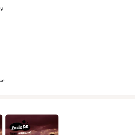
ly
ace