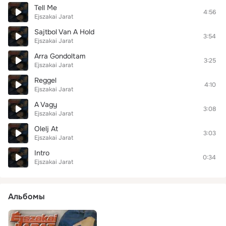
Tell Me
4:56
Ejszakai Jarat
Sajtbol Van A Hold
3:54
Ejszakai Jarat
Arra Gondoltam
3:25
Ejszakai Jarat
Reggel
4:10
Ejszakai Jarat
A Vagy
3:08
Ejszakai Jarat
Olelj At
3:03
Ejszakai Jarat
Intro
0:34
Ejszakai Jarat
Альбомы