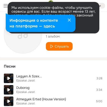
Войти
Мы используем cookie-файлы, чтобы улучшить
сервисы для вас. Если ваш возраст менее 13 лет,
настроить cookie-файлы должен ваш законный
представитель.
Больше информации
Исполнитель
Информация о контенте
Разрешить все
Настроить
на платформе — здесь
Ejszakai Jarat
1 альбом
Слушать
Песни
Legyen A Szex...
3:28
Ejszakai Jarat
Duborog
3:34
Ejszakai Jarat
Atmegyek Erted (House Version)
5:00
Ejszakai Jarat