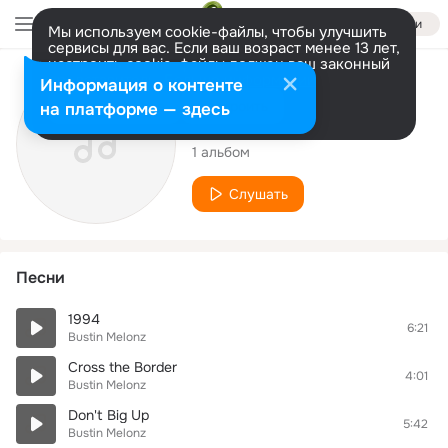
Войти
Мы используем cookie-файлы, чтобы улучшить
сервисы для вас. Если ваш возраст менее 13 лет,
настроить cookie-файлы должен ваш законный
представитель.
Больше информации
Исполнитель
Информация о контенте
Разрешить все
Настроить
на платформе — здесь
Bustin Melonz
1 альбом
Слушать
Песни
1994
6:21
Bustin Melonz
Cross the Border
4:01
Bustin Melonz
Don't Big Up
5:42
Bustin Melonz