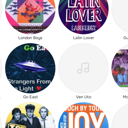
London Boys
Latin Lover
Gu
Go East
Ven Uto
Mo
 Express