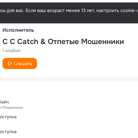
Русски
ы для вас. Если ваш возраст менее 13 лет, настроить cooki
Исполнитель
C C Catch & Отпетые Мошенники
1 альбом
Слушать
Кейч
ые Мошенники
оступна
оступна