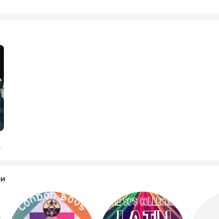
е Мошенники
ли