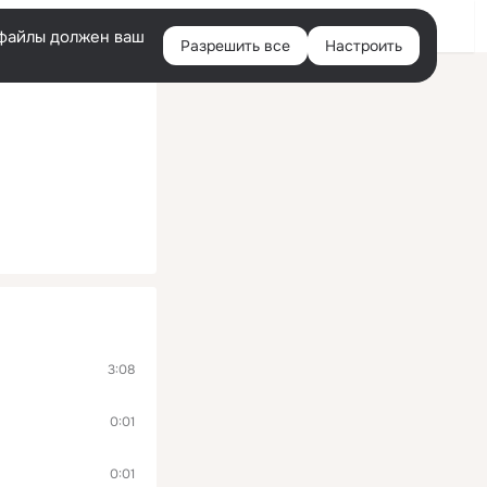
Помощь
Войти
й
e-файлы должен ваш
Разрешить все
Настроить
Правая
колонка
3:08
0:01
0:01