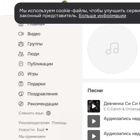
Мы используем cookie-файлы, чтобы улучшить сервис
законный представитель.
Больше информации
Левая
Главная
колонка
Видео
Группы
Люди
Публикации
Игры
Подарки
Песни
Поздравления
Девченка Си Си 
Рекомендации
C C Catch & Отпет
Сменить язык
Аудиозапись нед
Рекламодателям
Помощь
Новости
Ещё
Аудиозапись нед
Мы применяем