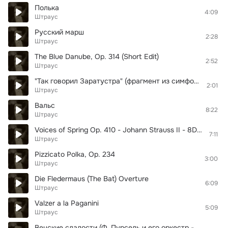
Полька
4:09
Штраус
Русский марш
2:28
Штраус
The Blue Danube, Op. 314 (Short Edit)
2:52
Штраус
"Так говорил Заратустра" (фрагмент из симфонической поэмы)
2:01
Штраус
Вальс
8:22
Штраус
Voices of Spring Op. 410 - Johann Strauss II - 8D Binaural Sound (8D Binaural Sound - Music Therapy)
7:11
Штраус
Pizzicato Polka, Op. 234
3:00
Штраус
Die Fledermaus (The Bat) Overture
6:09
Штраус
Valzer a la Paganini
5:09
Штраус
Венские сладости (Ф. Пурсель и его оркестр - ад. Пурсель)