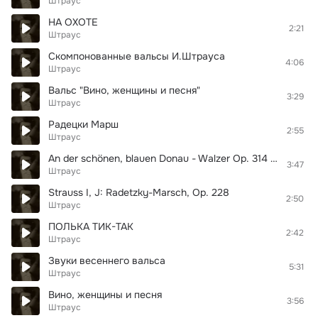
Штраус
НА ОХОТЕ
2:21
Штраус
Скомпонованные вальсы И.Штрауса
4:06
Штраус
Вальс "Вино, женщины и песня"
3:29
Штраус
Радецки Марш
2:55
Штраус
An der schönen, blauen Donau - Walzer Op. 314 (1985 Remastered Version)
3:47
Штраус
Strauss I, J: Radetzky-Marsch, Op. 228
2:50
Штраус
ПОЛЬКА ТИК-ТАК
2:42
Штраус
Звуки весеннего вальса
5:31
Штраус
Вино, женщины и песня
3:56
Штраус