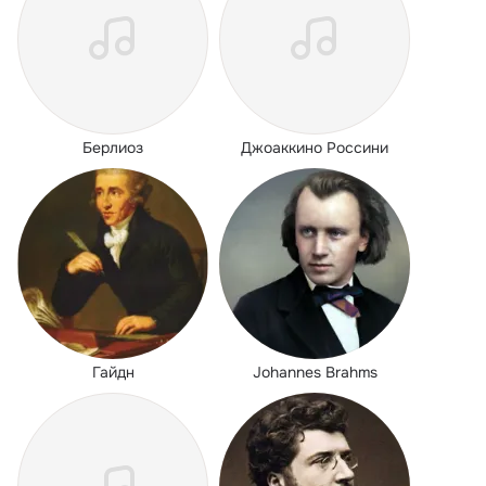
Берлиоз
Джоаккино Россини
Гайдн
Johannes Brahms