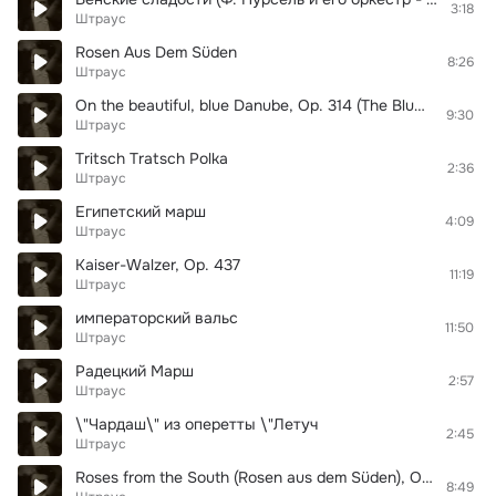
3:18
Штраус
Rosen Aus Dem Süden
8:26
Штраус
On the beautiful, blue Danube, Op. 314 (The Blue Danube Waltz) - Johann Strauss II - 8D Binaural Sound (8D Binaural Sound - Music Therapy)
9:30
Штраус
Tritsch Tratsch Polka
2:36
Штраус
Египетский марш
4:09
Штраус
Kaiser-Walzer, Op. 437
11:19
Штраус
императорский вальс
11:50
Штраус
Радецкий Марш
2:57
Штраус
\"Чардаш\" из оперетты \"Летуч
2:45
Штраус
Roses from the South (Rosen aus dem Süden), Op. 388
8:49