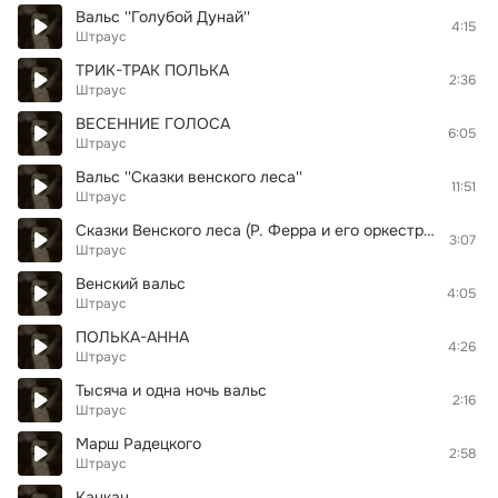
Вальс ''Голубой Дунай''
4:15
Штраус
ТРИК-ТРАК ПОЛЬКА
2:36
Штраус
ВЕСЕННИЕ ГОЛОСА
6:05
Штраус
Вальс ''Сказки венского леса''
11:51
Штраус
Сказки Венского леса (Р. Ферра и его оркестр - ар. Ферра, Кейман)
3:07
Штраус
Венский вальс
4:05
Штраус
ПОЛЬКА-АННА
4:26
Штраус
Тысяча и одна ночь вальс
2:16
Штраус
Марш Радецкого
2:58
Штраус
Канкан