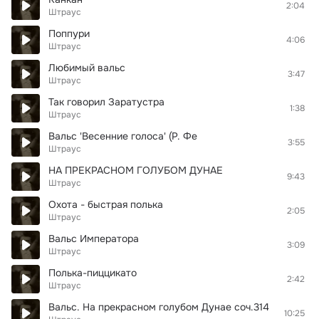
2:04
Штраус
Поппури
4:06
Штраус
Любимый вальс
3:47
Штраус
Так говорил Заратустра
1:38
Штраус
Вальс 'Весенние голоса' (Р. Фе
3:55
Штраус
НА ПРЕКРАСНОМ ГОЛУБОМ ДУНАЕ
9:43
Штраус
Охота - быстрая полька
2:05
Штраус
Вальс Императора
3:09
Штраус
Полька-пиццикато
2:42
Штраус
Вальс. На прекрасном голубом Дунае соч.314
10:25