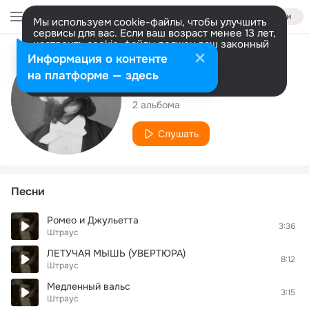
Войти
Мы используем cookie-файлы, чтобы улучшить
сервисы для вас. Если ваш возраст менее 13 лет,
настроить cookie-файлы должен ваш законный
представитель.
Больше информации
Исполнитель
Информация о контенте
Разрешить все
Настроить
на платформе — здесь
Штраус
2 альбома
Слушать
Песни
Ромео и Джульетта
3:36
Штраус
ЛЕТУЧАЯ МЫШЬ (УВЕРТЮРА)
8:12
Штраус
Медленный вальс
3:15
Штраус