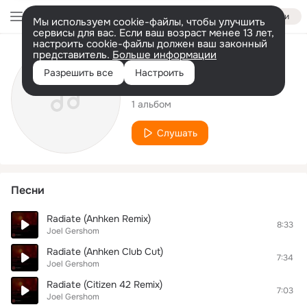
Войти
Мы используем cookie-файлы, чтобы улучшить
сервисы для вас. Если ваш возраст менее 13 лет,
настроить cookie-файлы должен ваш законный
представитель.
Больше информации
Исполнитель
Разрешить все
Настроить
Joel Gershom
1 альбом
Слушать
Песни
Radiate (Anhken Remix)
8:33
Joel Gershom
Radiate (Anhken Club Cut)
7:34
Joel Gershom
Radiate (Citizen 42 Remix)
7:03
Joel Gershom