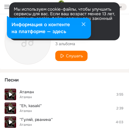
Войти
Мы используем cookie-файлы, чтобы улучшить
сервисы для вас. Если ваш возраст менее 13 лет,
настроить cookie-файлы должен ваш законный
представитель.
Больше информации
Исполнитель
Информация о контенте
Разрешить все
Настроить
на платформе — здесь
Атаман
3 альбома
Слушать
Песни
Атаман
3:55
Атаман
''Eh, kasaki''
2:39
Атаман
''Гуляй, рванина''
4:03
Атаман