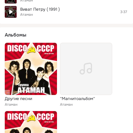
Атаман
Виват Петру ( 1991 )
3:37
Атаман
Альбомы
Другие песни
''Магнитоальбом''
Атаман
Атаман