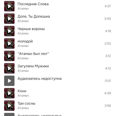
Последние Слова
4:37
Атаман
Доля, Ты Долюшка
3:45
Атаман
Черные вороны
4:19
Атаман
молодой
2:53
Атаман
''Атаман был лют''
3:12
Атаман
Загуляли Мужики
4:12
Атаман
Аудиозапись недоступна
0:01
Кони
4:39
Атаман
Три сосны
3:56
Атаман
Аудиозапись недоступна