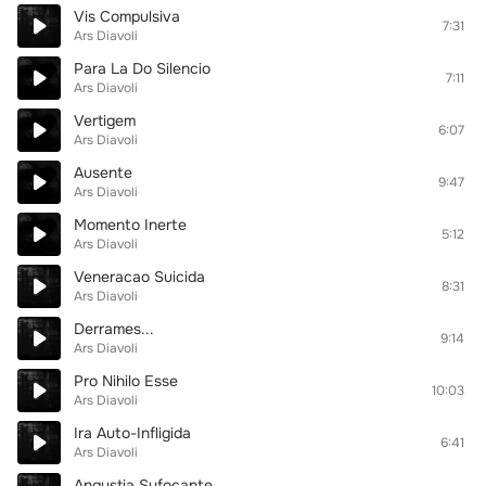
Vis Compulsiva
7:31
Ars Diavoli
Para La Do Silencio
7:11
Ars Diavoli
Vertigem
6:07
Ars Diavoli
Ausente
9:47
Ars Diavoli
Momento Inerte
5:12
Ars Diavoli
Veneracao Suicida
8:31
Ars Diavoli
Derrames...
9:14
Ars Diavoli
Pro Nihilo Esse
10:03
Ars Diavoli
Ira Auto-Infligida
6:41
Ars Diavoli
Angustia Sufocante