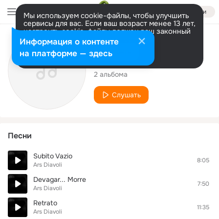
Войти
Мы используем cookie-файлы, чтобы улучшить
сервисы для вас. Если ваш возраст менее 13 лет,
настроить cookie-файлы должен ваш законный
представитель.
Больше информации
Исполнитель
Информация о контенте
Разрешить все
Настроить
на платформе — здесь
Ars Diavoli
2 альбома
Слушать
Песни
Subito Vazio
8:05
Ars Diavoli
Devagar... Morre
7:50
Ars Diavoli
Retrato
11:35
Ars Diavoli