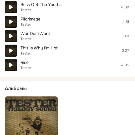
Buss Out The Youths
4:09
Tester
Pilgrimage
4:51
Tester
War Dem Want
3:49
Tester
This Is Why I'm Hot
3:27
Tester
Rise
4:05
Tester
Альбомы