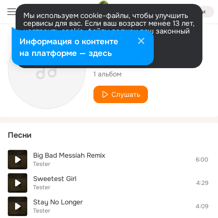
Войти
Мы используем cookie-файлы, чтобы улучшить
сервисы для вас. Если ваш возраст менее 13 лет,
настроить cookie-файлы должен ваш законный
представитель.
Больше информации
Исполнитель
Информация о контенте
Разрешить все
Настроить
на платформе — здесь
Tester
1 альбом
Слушать
Песни
Big Bad Messiah Remix
6:00
Tester
Sweetest Girl
4:29
Tester
Stay No Longer
4:09
Tester