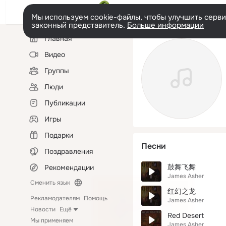
Мы используем cookie-файлы, чтобы улучшить сервис
законный представитель.
Больше информации
Левая
Главная
колонка
Видео
Группы
Люди
Публикации
Игры
Подарки
Песни
Поздравления
鼓舞飞舞
Рекомендации
James Asher
Сменить язык
红幻之龙
Рекламодателям
Помощь
James Asher
Новости
Ещё
Red Desert
Мы применяем
James Asher