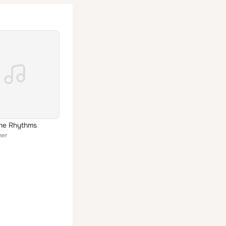
the Rhythms
her