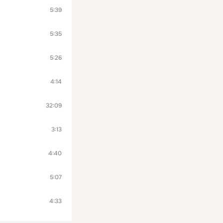
5:39
5:35
5:26
4:14
32:09
3:13
4:40
5:07
4:33