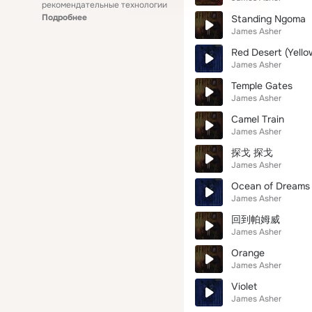
рекомендательные технологии
Подробнее
Standing Ngoma
James Asher
Red Desert (Yello
James Asher
Temple Gates
James Asher
Camel Train
James Asher
探戈 探戈
James Asher
Ocean of Dreams
James Asher
回到帕姆威
James Asher
Orange
James Asher
Violet
James Asher