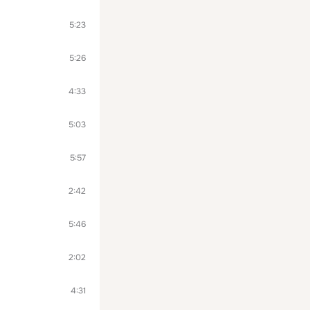
5:23
5:26
4:33
5:03
5:57
2:42
5:46
2:02
4:31