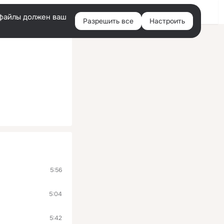
Помощь
Войти
й
e-файлы должен ваш
Разрешить все
Настроить
Правая
колонка
5:56
5:04
5:42