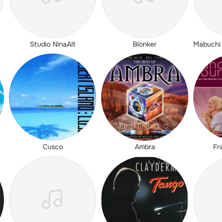
Studio NinaAlt
Blonker
Cusco
Ambra
Fr