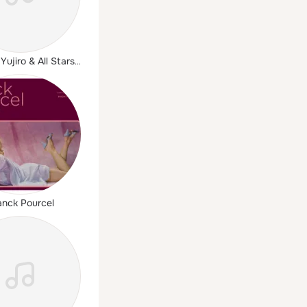
Mabuchi Yujiro & All Stars '68
anck Pourcel