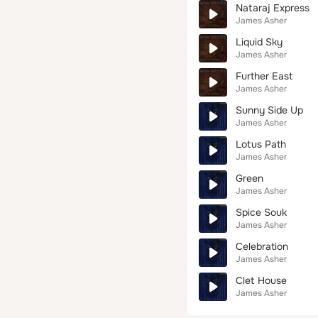
Nataraj Express
James Asher
Liquid Sky
James Asher
Further East
James Asher
Sunny Side Up
James Asher
Lotus Path
James Asher
Green
James Asher
Spice Souk
James Asher
Celebration
James Asher
Clet House
James Asher