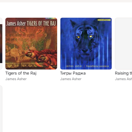
Tigers of the Raj
Тигры Раджа
Raising 
James Asher
James Asher
James As