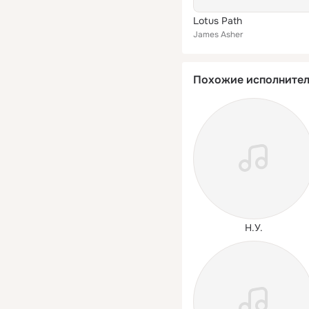
Lotus Path
James Asher
Похожие исполните
Н.У.