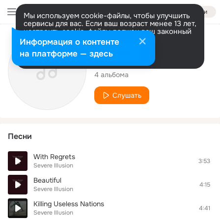
Войти
Мы используем cookie-файлы, чтобы улучшить
сервисы для вас. Если ваш возраст менее 13 лет,
настроить cookie-файлы должен ваш законный
представитель.
Больше информации
Исполнитель
Информация о контенте
Разрешить все
Настроить
на платформе — здесь
Severe Illusion
4 альбома
Слушать
Песни
With Regrets
3:53
Severe Illusion
Beautiful
4:15
Severe Illusion
Killing Useless Nations
4:41
Severe Illusion