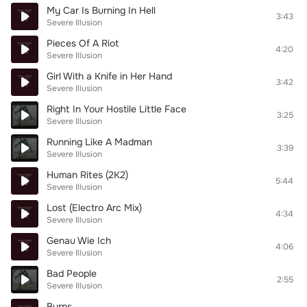
My Car Is Burning In Hell
3:43
Severe Illusion
Pieces Of A Riot
4:20
Severe Illusion
Girl With a Knife in Her Hand
3:42
Severe Illusion
Right In Your Hostile Little Face
3:25
Severe Illusion
Running Like A Madman
3:39
Severe Illusion
Human Rites (2K2)
5:44
Severe Illusion
Lost (Electro Arc Mix)
4:34
Severe Illusion
Genau Wie Ich
4:06
Severe Illusion
Bad People
2:55
Severe Illusion
Burns