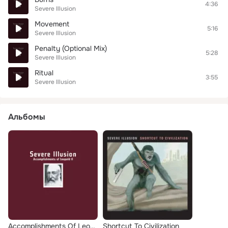
4:36
Severe Illusion
Movement
5:16
Severe Illusion
Penalty (Optional Mix)
5:28
Severe Illusion
Ritual
3:55
Severe Illusion
Альбомы
Accomplishments Of Leopold II
Shortcut To Civilization