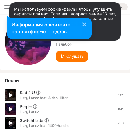
Войти
Мы используем cookie-файлы, чтобы улучшить
сервисы для вас. Если ваш возраст менее 13 лет,
настроить cookie-файлы должен ваш законный
представитель.
Больше информации
Исполнитель
Информация о контенте
Разрешить все
Настроить
на платформе — здесь
Lizzy Lanez
1 альбом
Слушать
Песни
Sad 4 U
3:19
Lizzy Lanez
feat.
Aiden Hilton
Purple
1:49
Lizzy Lanez
Switchblade
2:37
Lizzy Lanez
feat.
1400Huncho