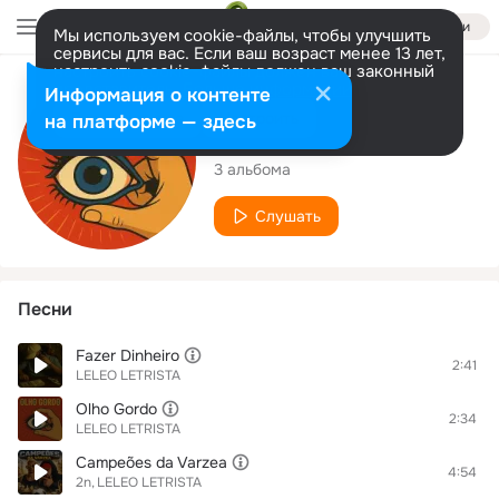
Войти
Мы используем cookie-файлы, чтобы улучшить
сервисы для вас. Если ваш возраст менее 13 лет,
настроить cookie-файлы должен ваш законный
представитель.
Больше информации
Исполнитель
Информация о контенте
Разрешить все
Настроить
на платформе — здесь
LELEO LETRISTA
3 альбома
Слушать
Песни
Fazer Dinheiro
2:41
LELEO LETRISTA
Olho Gordo
2:34
LELEO LETRISTA
Campeões da Varzea
4:54
2n
LELEO LETRISTA