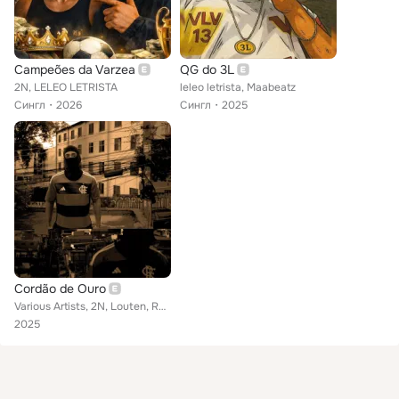
Campeões da Varzea
QG do 3L
2N, LELEO LETRISTA
leleo letrista, Maabeatz
Сингл
2026
Сингл
2025
Cordão de Ouro
Various Artists, 2N, Louten, REAL K, LELEO LETRISTA
2025