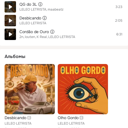
QG do 3L
3:23
LELEO LETRISTA
maabeatz
Desbicando
2:05
LELEO LETRISTA
Cordão de Ouro
6:31
2n
louten
K Real
LELEO LETRISTA
Альбомы
Desbicando
Olho Gordo
LELEO LETRISTA
LELEO LETRISTA