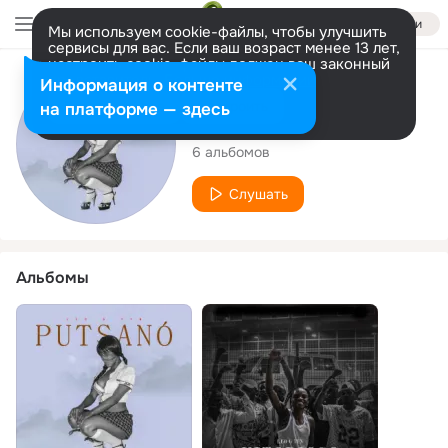
Войти
Мы используем cookie-файлы, чтобы улучшить
сервисы для вас. Если ваш возраст менее 13 лет,
настроить cookie-файлы должен ваш законный
представитель.
Больше информации
Исполнитель
Информация о контенте
Разрешить все
Настроить
на платформе — здесь
Leo G 7TN
6 альбомов
Слушать
Альбомы