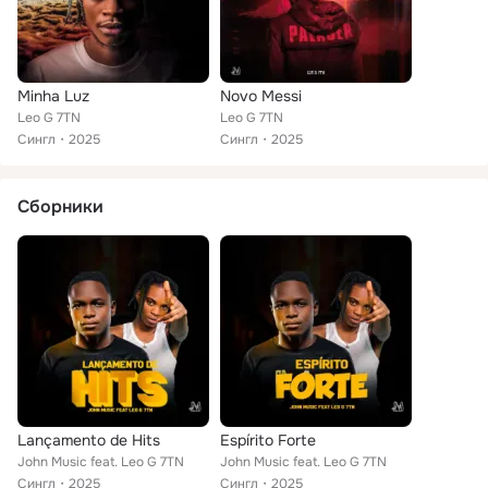
Minha Luz
Novo Messi
Leo G 7TN
Leo G 7TN
Сингл
2025
Сингл
2025
Сборники
Lançamento de Hits
Espírito Forte
John Music feat. Leo G 7TN
John Music feat. Leo G 7TN
Сингл
2025
Сингл
2025