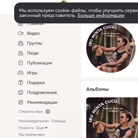
Мы используем cookie-файлы, чтобы улучшить сервис
законный представитель.
Больше информации
Левая
Главная
колонка
Видео
Группы
Люди
Публикации
Игры
Подарки
Альбомы
Поздравления
Рекомендации
Сменить язык
Рекламодателям
Помощь
Новости
Ещё
Мы применяем