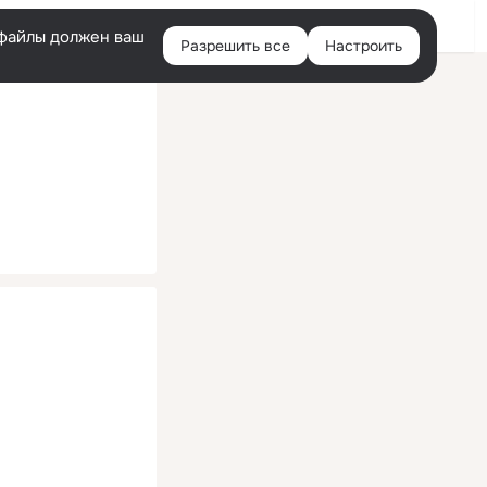
Помощь
Войти
й
e-файлы должен ваш
Разрешить все
Настроить
Правая
колонка