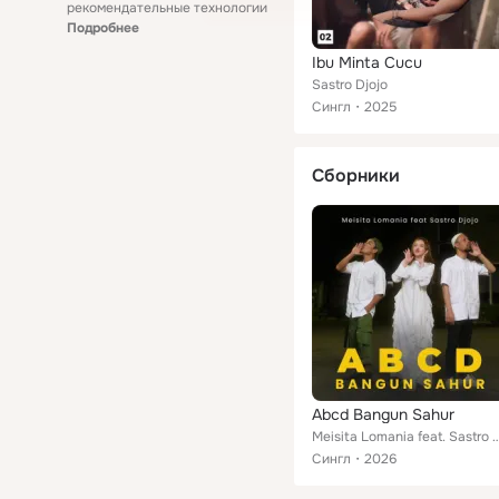
рекомендательные технологии
Подробнее
Ibu Minta Cucu
Sastro Djojo
Сингл
2025
Сборники
Abcd Bangun Sahur
Meisita Lomania feat. Sas
Сингл
2026