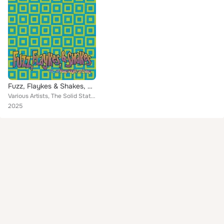
Fuzz, Flaykes & Shakes, vol. 5
Various Artists, The Solid State, The Other Four, The Noblemen, The Insects, The Bittersweets, The Burlington Express, Glass Can...
2025