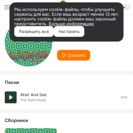
Войти
Мы используем cookie-файлы, чтобы улучшить
сервисы для вас. Если ваш возраст менее 13 лет,
настроить cookie-файлы должен ваш законный
представитель.
Больше информации
Исполнитель
Разрешить все
Настроить
The Solid State
Слушать
Песни
Wait And See
3:14
The Solid State
Сборники