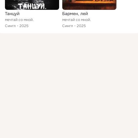
Танцуй
Бармен, лей
мечтай со мной.
мечтай со мной.
Сингл
2025
Сингл
2025