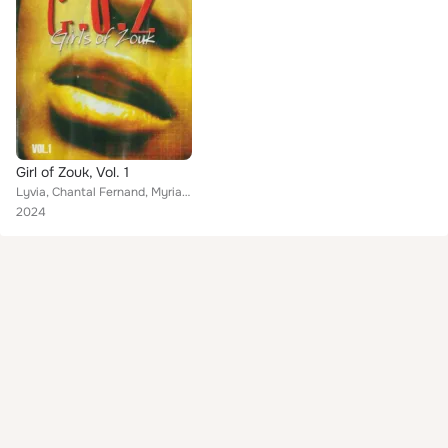
Girl of Zouk, Vol. 1
Lyvia, Chantal Fernand, Myriam, Audrey, Sem Adhery, France-Lise Colletin, DJ Dan MarvickSs
2024