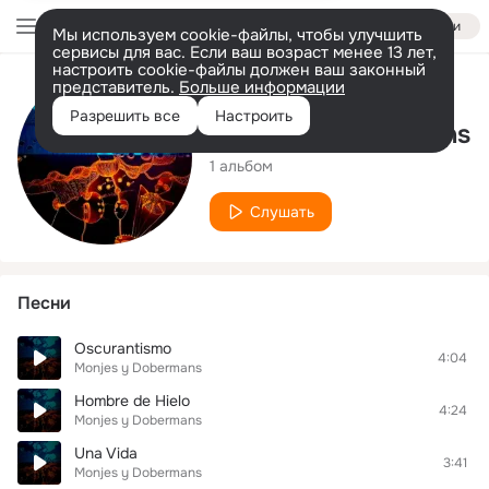
Войти
Мы используем cookie-файлы, чтобы улучшить
сервисы для вас. Если ваш возраст менее 13 лет,
настроить cookie-файлы должен ваш законный
представитель.
Больше информации
Исполнитель
Разрешить все
Настроить
Monjes y Dobermans
1 альбом
Слушать
Песни
Oscurantismo
4:04
Monjes y Dobermans
Hombre de Hielo
4:24
Monjes y Dobermans
Una Vida
3:41
Monjes y Dobermans