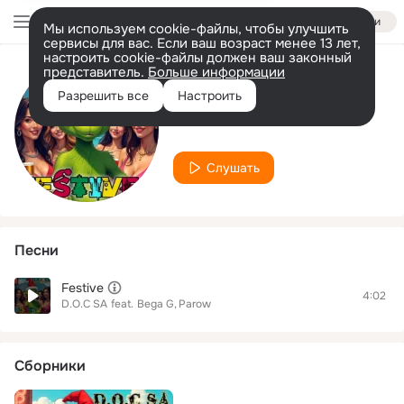
Войти
Мы используем cookie-файлы, чтобы улучшить
сервисы для вас. Если ваш возраст менее 13 лет,
настроить cookie-файлы должен ваш законный
представитель.
Больше информации
Исполнитель
Разрешить все
Настроить
Parow
Слушать
Песни
Festive
4:02
D.O.C SA
feat.
Bega G
Parow
Сборники