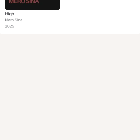
High
Mero Sina
2025