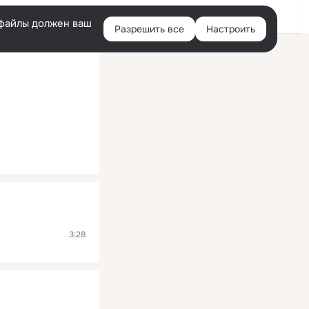
Помощь
Войти
й
e-файлы должен ваш
Разрешить все
Настроить
Правая
колонка
3:28