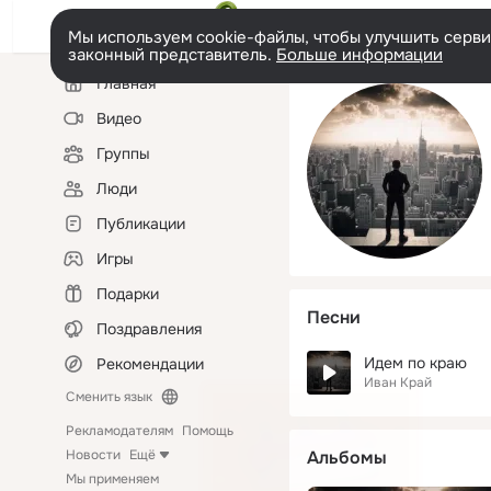
Мы используем cookie-файлы, чтобы улучшить сервис
законный представитель.
Больше информации
Левая
Главная
колонка
Видео
Группы
Люди
Публикации
Игры
Подарки
Песни
Поздравления
Идем по краю
Рекомендации
Иван Край
Сменить язык
Рекламодателям
Помощь
Новости
Ещё
Альбомы
Мы применяем