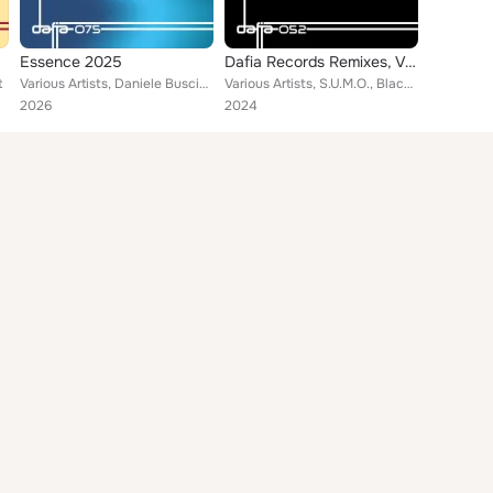
Essence 2025
Dafia Records Remixes, Vol. 2
t
Various Artists, Daniele Busciala, Musta, Mannix, Rony Breaker, Maffa, Walter G, Paris Cesvette, Tunesmith, Addvibe, Dompe, Jay ...
Various Artists, S.U.M.O., Black Sauce, D.C. LaRue, Mannix, Rony Breaker, Musta, Paris Cesvette, Sister Pearl, Narf Zayd, Lucian...
2026
2024