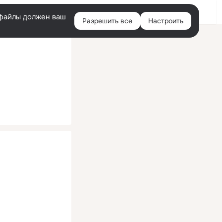
Помощь
Войти
й
e-файлы должен ваш
Разрешить все
Настроить
Правая
колонка