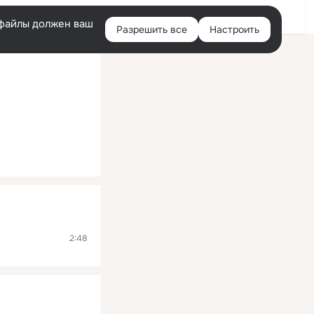
Помощь
Войти
й
e-файлы должен ваш
Разрешить все
Настроить
Правая
колонка
2:48