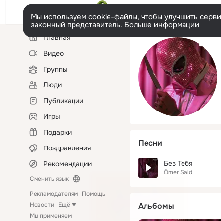
Мы используем cookie-файлы, чтобы улучшить сервис
законный представитель.
Больше информации
Левая
Главная
колонка
Видео
Группы
Люди
Публикации
Игры
Подарки
Песни
Поздравления
Без Тебя
Рекомендации
Ömer Said
Сменить язык
Рекламодателям
Помощь
Новости
Ещё
Альбомы
Мы применяем