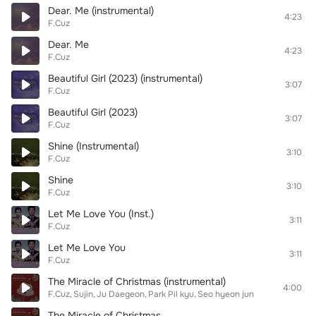
Dear. Me (instrumental)
4:23
F.Cuz
Dear. Me
4:23
F.Cuz
Beautiful Girl (2023) (instrumental)
3:07
F.Cuz
Beautiful Girl (2023)
3:07
F.Cuz
Shine (Instrumental)
3:10
F.Cuz
Shine
3:10
F.Cuz
Let Me Love You (Inst.)
3:11
F.Cuz
Let Me Love You
3:11
F.Cuz
The Miracle of Christmas (instrumental)
4:00
F.Cuz
Sujin
Ju Daegeon
Park Pil kyu
Seo hyeon jun
The Miracle of Christmas