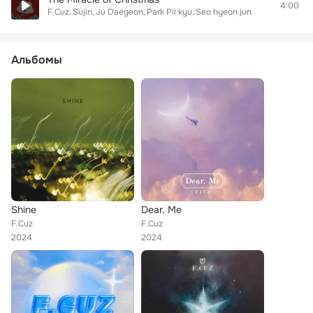
4:00
F.Cuz
Sujin
Ju Daegeon
Park Pil kyu
Seo hyeon jun
Альбомы
Shine
Dear. Me
F.Cuz
F.Cuz
2024
2024