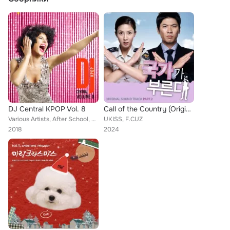
DJ Central KPOP Vol. 8
Call of the Country (Original Soundtrack) Part.2
Various Artists, After School, DJNA The Boss, Kara, B1A4, CNBLUE, 2PM, F.Cuz, Boyfriend, Davichi, 2AM, CSJH The Grace, Baby V.O....
UKISS, F.CUZ
2018
2024