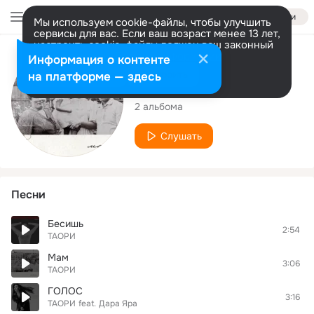
Войти
Мы используем cookie-файлы, чтобы улучшить
сервисы для вас. Если ваш возраст менее 13 лет,
настроить cookie-файлы должен ваш законный
представитель.
Больше информации
Исполнитель
Информация о контенте
Разрешить все
Настроить
на платформе — здесь
ТАОРИ
2 альбома
Слушать
Песни
Бесишь
2:54
ТАОРИ
Мам
3:06
ТАОРИ
ГОЛОС
3:16
ТАОРИ
feat.
Дара Яра