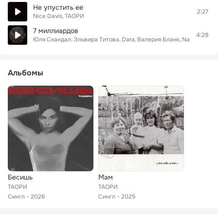
Не упустить ее
2:27
Nice Davis
ТАОРИ
7 миллиардов
4:29
Юля Скандал
Эльвира Титова
Dara
Валерия Бланк
Nata Sholk
Д
Альбомы
Бесишь
Мам
ТАОРИ
ТАОРИ
Сингл
2026
Сингл
2025