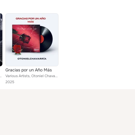
Gracias por un Año Más
iel Chavarria, Dauny & Sucely, Karina Chavarria
Various Artists, Otoniel Chavarria, Conexzion Directa, RJ Chavarria, Karina Chavarria
2025