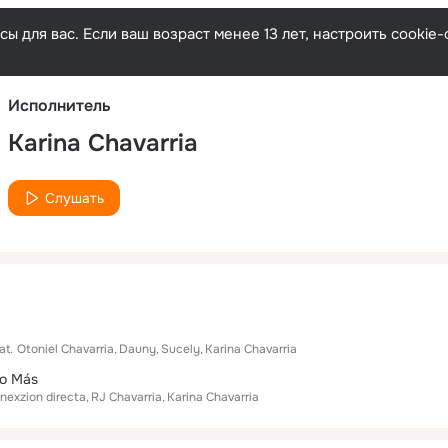
Русски
ы для вас. Если ваш возраст менее 13 лет, настроить cooki
Исполнитель
Karina Chavarria
Слушать
at.
Otoniel Chavarria
Dauny
Sucely
Karina Chavarria
ño Más
nexzion directa
RJ Chavarria
Karina Chavarria