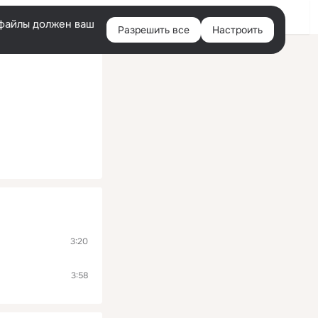
Помощь
Войти
й
e-файлы должен ваш
Разрешить все
Настроить
Правая
колонка
3:20
3:58