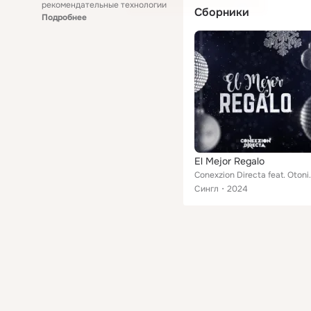
рекомендательные технологии
Сборники
Подробнее
El Mejor Regalo
Conexzion Directa feat. Oton
Сингл
2024