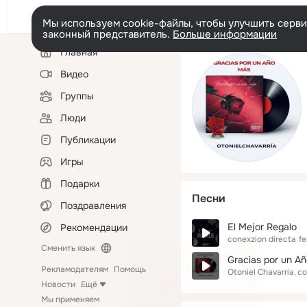
Мы используем cookie-файлы, чтобы улучшить сервис
законный представитель.
Больше информации
Левая
Главная
колонка
Видео
Группы
Люди
Публикации
Игры
Подарки
Песни
Поздравления
El Mejor Regalo
Рекомендации
conexzion directa
fe
Сменить язык
Gracias por un A
Рекламодателям
Помощь
Otoniel Chavarria
co
Новости
Ещё
Мы применяем