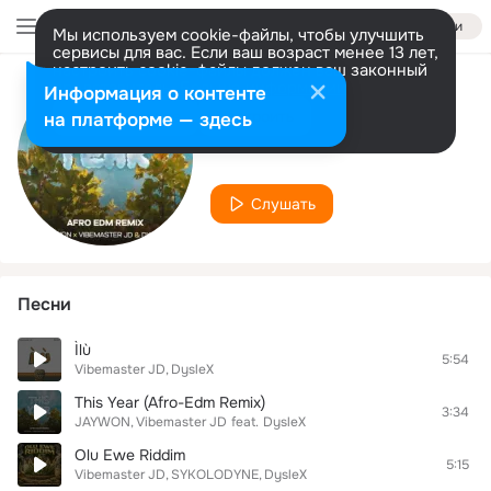
Войти
Мы используем cookie-файлы, чтобы улучшить
сервисы для вас. Если ваш возраст менее 13 лет,
настроить cookie-файлы должен ваш законный
представитель.
Больше информации
Информация о контенте
Исполнитель
Разрешить все
Настроить
на платформе — здесь
Vibemaster JD
Слушать
Песни
Ìlù
5:54
Vibemaster JD
DysleX
This Year (Afro-Edm Remix)
3:34
JAYWON
Vibemaster JD
feat.
DysleX
Olu Ewe Riddim
5:15
Vibemaster JD
SYKOLODYNE
DysleX