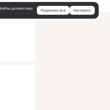
Помощь
Войти
й
e-файлы должен ваш
Разрешить все
Настроить
Правая
колонка