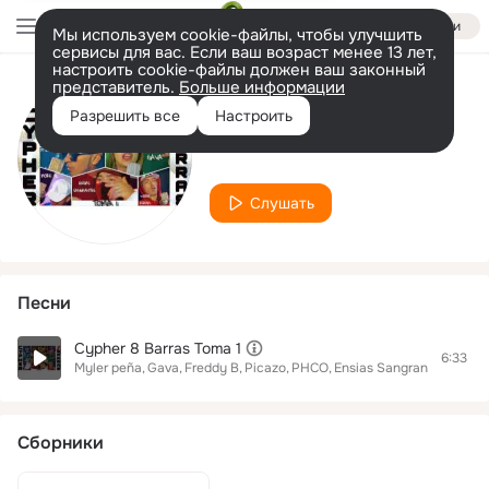
Войти
Мы используем cookie-файлы, чтобы улучшить
сервисы для вас. Если ваш возраст менее 13 лет,
настроить cookie-файлы должен ваш законный
представитель.
Больше информации
Исполнитель
Разрешить все
Настроить
Wero Esram
Слушать
Песни
Cypher 8 Barras Toma 1
6:33
Myler peña
Gava
Freddy B
Picazo
PHCO
Ensias Sangrantes
Wero
Сборники