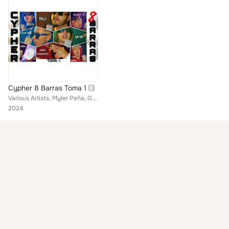
Cypher 8 Barras Toma 1
Various Artists, Myler Peña, Gava, Freddy B, Picazo, PHCO, Ensias Sangrantes, Wero Esram, More Fl 222
2024