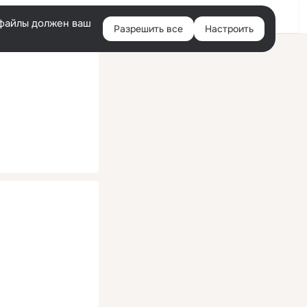
Помощь
Войти
й
e-файлы должен ваш
Разрешить все
Настроить
Правая
колонка