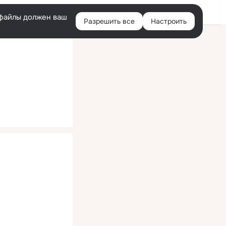
Помощь
Войти
й
e-файлы должен ваш
Разрешить все
Настроить
Правая
колонка