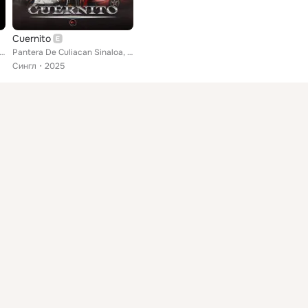
Cuernito
ra De Culiacan Sinaloa, Bruno Caleb
Pantera De Culiacan Sinaloa, Cheko Mg, Bruno Caleb
Сингл
2025