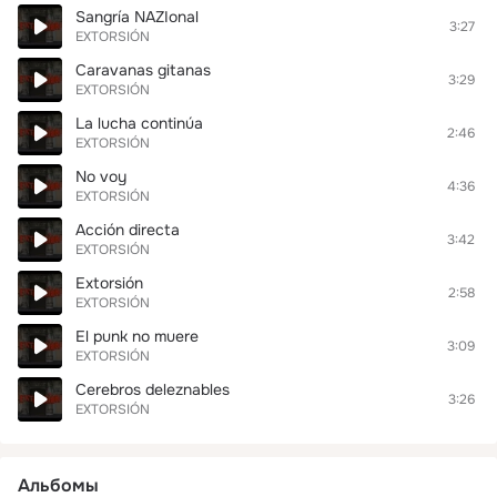
Sangría NAZIonal
3:27
EXTORSIÓN
Caravanas gitanas
3:29
EXTORSIÓN
La lucha continúa
2:46
EXTORSIÓN
No voy
4:36
EXTORSIÓN
Acción directa
3:42
EXTORSIÓN
Extorsión
2:58
EXTORSIÓN
El punk no muere
3:09
EXTORSIÓN
Cerebros deleznables
3:26
EXTORSIÓN
Альбомы