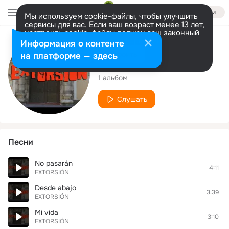
Войти
Мы используем cookie-файлы, чтобы улучшить
сервисы для вас. Если ваш возраст менее 13 лет,
настроить cookie-файлы должен ваш законный
представитель.
Больше информации
Исполнитель
Информация о контенте
Разрешить все
Настроить
на платформе — здесь
EXTORSIÓN
1 альбом
Слушать
Песни
No pasarán
4:11
EXTORSIÓN
Desde abajo
3:39
EXTORSIÓN
Mi vida
3:10
EXTORSIÓN