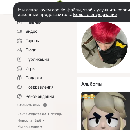
Мы используем cookie-файлы, чтобы улучшить сервис
законный представитель.
Больше информации
Левая
Главная
колонка
Видео
Группы
Люди
Публикации
Игры
Подарки
Альбомы
Поздравления
Рекомендации
Сменить язык
Рекламодателям
Помощь
Новости
Ещё
Мы применяем