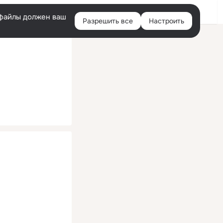
Помощь
Войти
й
e-файлы должен ваш
Разрешить все
Настроить
Правая
колонка