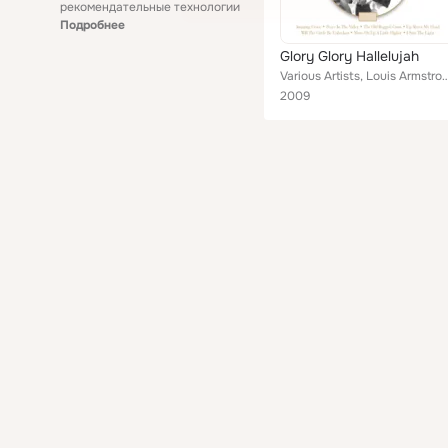
рекомендательные технологии
Подробнее
Glory Glory Hallelujah
Various Artists, Louis Armstrong and Lynn Murray's Choir, Heavenly Gospel Singers, Sister Ernestin
2009