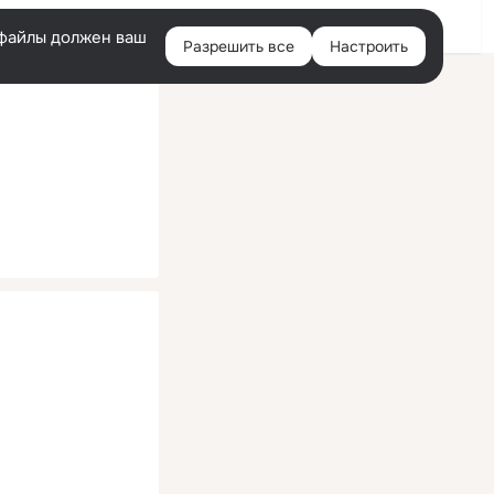
Помощь
Войти
й
e-файлы должен ваш
Разрешить все
Настроить
Правая
колонка