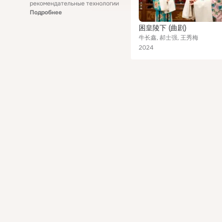
рекомендательные технологии
Подробнее
困皇陵下 (曲剧)
牛长鑫, 郝士强, 王秀梅
2024