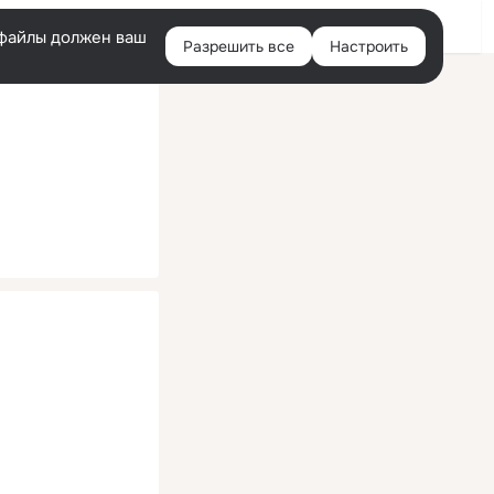
Помощь
Войти
й
e-файлы должен ваш
Разрешить все
Настроить
Правая
колонка