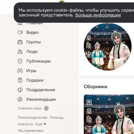
Мы используем cookie-файлы, чтобы улучшить сервис
законный представитель.
Больше информации
Левая
Главная
колонка
Видео
Группы
Люди
Публикации
Игры
Подарки
Сборники
Поздравления
Рекомендации
Сменить язык
Рекламодателям
Помощь
Новости
Ещё
Мы применяем