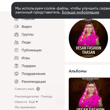
Мы используем cookie-файлы, чтобы улучшить сервис
законный представитель.
Больше информации
Левая
Главная
колонка
Видео
Группы
Люди
Публикации
Игры
Подарки
Альбомы
Поздравления
Рекомендации
Сменить язык
Рекламодателям
Помощь
Новости
Ещё
Мы применяем