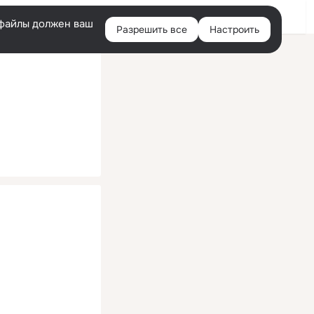
Помощь
Войти
й
e-файлы должен ваш
Разрешить все
Настроить
Правая
колонка