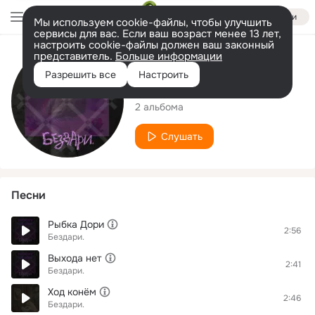
Войти
Мы используем cookie-файлы, чтобы улучшить
сервисы для вас. Если ваш возраст менее 13 лет,
настроить cookie-файлы должен ваш законный
представитель.
Больше информации
Исполнитель
Разрешить все
Настроить
Бездари.
2 альбома
Слушать
Песни
Рыбка Дори
2:56
Бездари.
Выхода нет
2:41
Бездари.
Ход конём
2:46
Бездари.