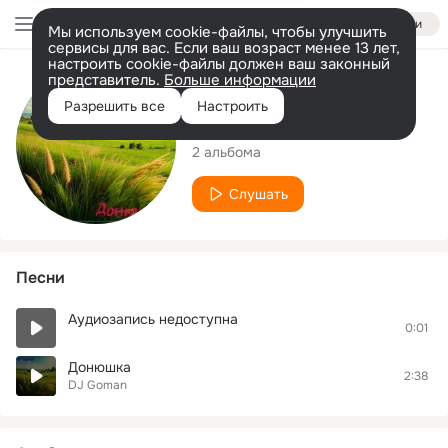
Войти
Мы используем cookie-файлы, чтобы улучшить
сервисы для вас. Если ваш возраст менее 13 лет,
настроить cookie-файлы должен ваш законный
представитель.
Больше информации
Исполнитель
Разрешить все
Настроить
Dj Goman
2 альбома
Слушать
Песни
Аудиозапись недоступна
0:01
Донюшка
2:38
DJ Goman