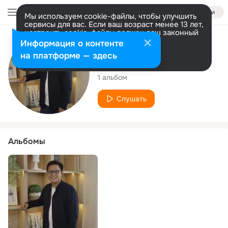
Войти
Мы используем cookie-файлы, чтобы улучшить
сервисы для вас. Если ваш возраст менее 13 лет,
настроить cookie-файлы должен ваш законный
представитель.
Больше информации
Исполнитель
Информация о контенте
Разрешить все
Настроить
на платформе — здесь
NANDITO GLORY
1 альбом
Слушать
Альбомы