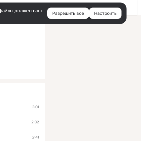
Помощь
Войти
й
e-файлы должен ваш
Разрешить все
Настроить
Правая
колонка
2:01
2:32
2:41