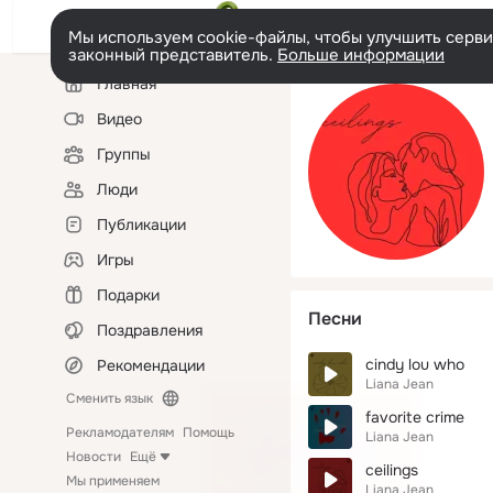
Мы используем cookie-файлы, чтобы улучшить сервис
законный представитель.
Больше информации
Левая
Главная
колонка
Видео
Группы
Люди
Публикации
Игры
Подарки
Песни
Поздравления
cindy lou who
Рекомендации
Liana Jean
Сменить язык
favorite crime
Рекламодателям
Помощь
Liana Jean
Новости
Ещё
ceilings
Мы применяем
Liana Jean