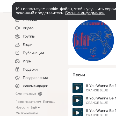
Мы используем cookie-файлы, чтобы улучшить сервис
законный представитель.
Больше информации
Левая
Главная
колонка
Видео
Группы
Люди
Публикации
Игры
Подарки
Песни
Поздравления
If You Wanna Be 
Рекомендации
ORANGE BLUE
Сменить язык
If You Wanna Be 
Рекламодателям
Помощь
ORANGE BLUE
Новости
Ещё
If You Wanna Be 
Мы применяем
ORANGE BLUE