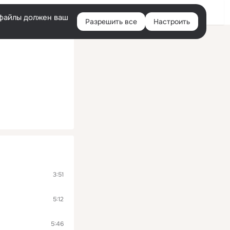
Помощь
Войти
й
e-файлы должен ваш
Разрешить все
Настроить
Правая
колонка
3:51
5:12
5:46