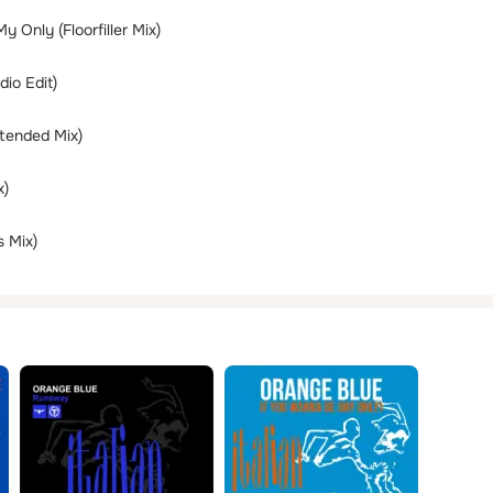
 Only (Floorfiller Mix)
io Edit)
tended Mix)
x)
 Mix)