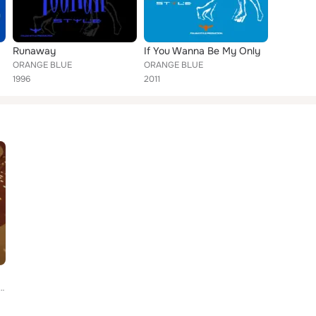
Runaway
If You Wanna Be My Only
ORANGE BLUE
ORANGE BLUE
1996
2011
l, ALPHABET, Orange Blue, Silvia Coleman, DJ Ross, Algebrika, Paps 'n' Skar, Aladino, Erika, Ale...