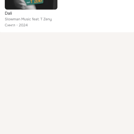
Dali
Slowman Music feat. T Zeny
Сингл
2024