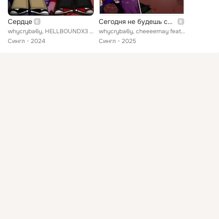
Сердце
Сегодня не будешь спать
whycryba6y, HELLBOUNDX3 feat. cheeeernay
whycryba6y, cheeeernay feat. FiZSsZ
Сингл
2024
Сингл
2025